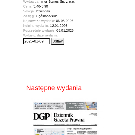
Wydawca:
Infor Biznes Sp. z o.o.
Cena:
3.40-3.90
Sekcja:
Dzienniki
Zasięg:
Ogólnopolskie
Najnowsze wydanie:
06.08.2026
Kolejne wydanie:
12.01.2026
Poprzednie wydanie:
08.01.2026
Wybierz datę wydania:
Następne wydania