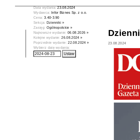
Tytuł:
Dziennik Gazeta Prawna
Data wydania:
23.08.2024
Wydawca:
Infor Biznes Sp. z o.o.
Cena:
3.40-3.90
Sekcja:
Dzienniki »
Zasięg:
Ogólnopolskie »
Dzienn
Najnowsze wydanie:
06.08.2026 »
Kolejne wydanie:
26.08.2024 »
Poprzednie wydanie:
22.08.2024 »
23.08.2024
Wybierz datę wydania: