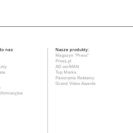
do nas
Nasze produkty:
Magazyn "Press"
Press.pl
lamy
AD wo/MAN
ata
Top Marka
Panorama Reklamy
Grand Video Awards
n
informacyjna