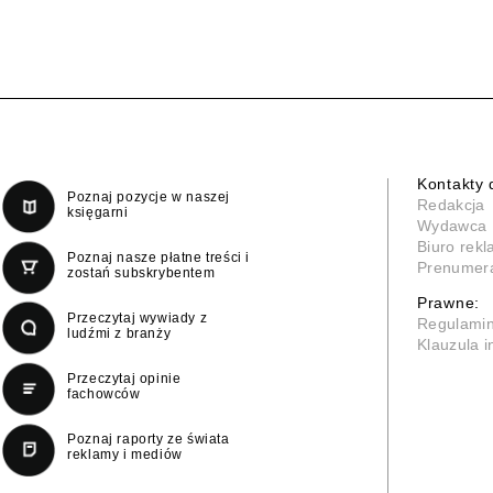
Kontakty 
Poznaj pozycje w naszej
Redakcja
księgarni
Wydawca
Biuro rek
Poznaj nasze płatne treści i
Prenumer
zostań subskrybentem
Prawne:
Przeczytaj wywiady z
Regulami
ludźmi z branży
Klauzula 
Przeczytaj opinie
fachowców
Poznaj raporty ze świata
reklamy i mediów