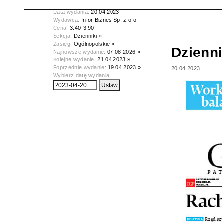
Tytuł:
Dziennik Gazeta Prawna
Data wydania:
20.04.2023
Wydawca:
Infor Biznes Sp. z o.o.
Cena:
3.40-3.90
Sekcja:
Dzienniki »
Zasięg:
Ogólnopolskie »
Dzienn
Najnowsze wydanie:
07.08.2026 »
Kolejne wydanie:
21.04.2023 »
Poprzednie wydanie:
19.04.2023 »
20.04.2023
Wybierz datę wydania: