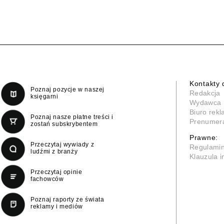
Kontakty 
Poznaj pozycje w naszej
Redakcja
księgarni
Wydawca
Biuro rek
Poznaj nasze płatne treści i
Prenumer
zostań subskrybentem
Prawne:
Przeczytaj wywiady z
Regulami
ludźmi z branży
Klauzula 
Przeczytaj opinie
fachowców
Poznaj raporty ze świata
reklamy i mediów