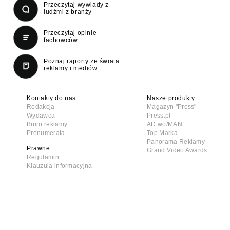
Przeczytaj wywiady z
ludźmi z branży
Przeczytaj opinie
fachowców
Poznaj raporty ze świata
reklamy i mediów
Kontakty do nas
Nasze produkty:
Redakcja
Magazyn "Press"
Wydawca
Press.pl
Biuro reklamy
AD wo/MAN
Prenumerata
Top Marka
Panorama Reklamy
Prawne:
Grand Video Awards
Regulamin
Klauzula informacyjna