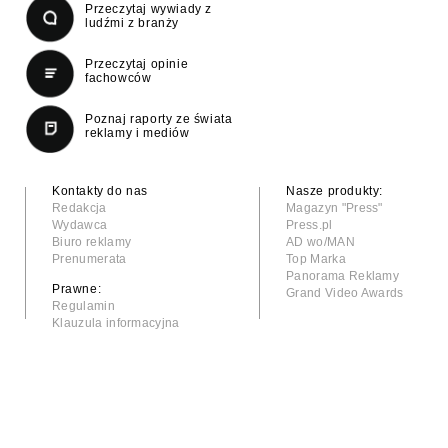
Przeczytaj wywiady z
ludźmi z branży
Przeczytaj opinie
fachowców
Poznaj raporty ze świata
reklamy i mediów
Kontakty do nas
Nasze produkty:
Redakcja
Magazyn "Press"
Wydawca
Press.pl
Biuro reklamy
AD wo/MAN
Prenumerata
Top Marka
Panorama Reklamy
Prawne:
Grand Video Awards
Regulamin
Klauzula informacyjna