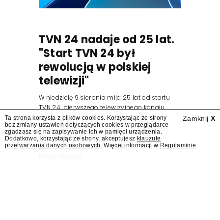
TVN 24 nadaje od 25 lat.
"Start TVN 24 był
rewolucją w polskiej
telewizji"
W niedzielę 9 sierpnia mija 25 lat od startu
TVN 24, pierwszego telewizyjnego kanału
informacyjnego w Polsce. Na ten dzień
Ta strona korzysta z plików cookies. Korzystając ze strony
Zamknij
X
bez zmiany ustawień dotyczących cookies w przeglądarce
zaplanowano finał urodzinowej trasy stacji
zgadzasz się na zapisywanie ich w pamięci urządzenia.
"Jesteśmy stąd". 25 lat TVN 24 dla Press.pl
Dodatkowo, korzystając ze strony, akceptujesz
klauzulę
przetwarzania danych osobowych
. Więcej informacji w
Regulaminie
.
podsumowują Jarosław Kuźniar, Tomasz Lis i
Marek Twaróg.