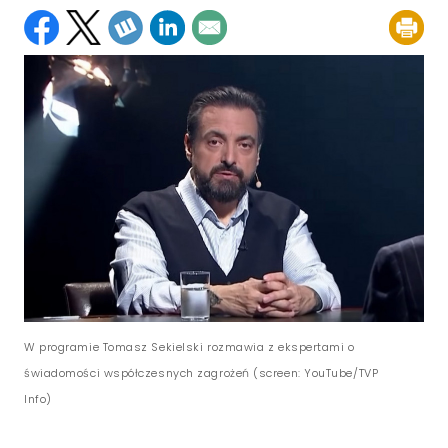
W programie Tomasz Sekielski rozmawia z ekspertami o
świadomości współczesnych zagrożeń (screen: YouTube/TVP
Info)