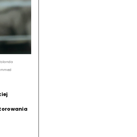
Rolanda
ohammed
iej
itorowania