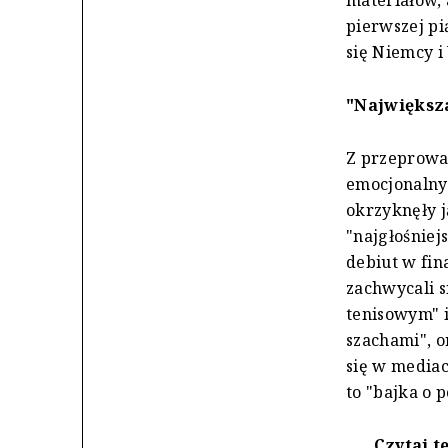
pierwszej pi
się Niemcy i
"Największ
Z przeprowad
emocjonalny
okrzyknęły j
"najgłośniej
debiut w fin
zachwycali s
tenisowym" i
szachami", o
się w mediac
to "bajka o p
Czytaj t