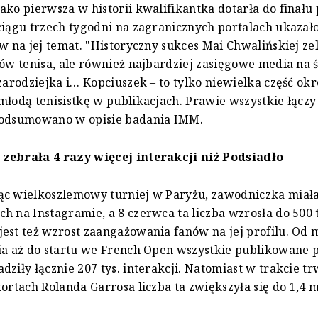
ako pierwsza w historii kwalifikantka dotarła do finału
ciągu trzech tygodni na zagranicznych portalach ukazało
ów na jej temat. "Historyczny sukces Mai Chwalińskiej z
nów tenisa, ale również najbardziej zasięgowe media na 
czarodziejka i… Kopciuszek – to tylko niewielka część okr
młodą tenisistkę w publikacjach. Prawie wszystkie łącz
podsumowano w opisie badania IMM.
zebrała 4 razy więcej interakcji niż Podsiadło
c wielkoszlemowy turniej w Paryżu, zawodniczka miała 
h na Instagramie, a 8 czerwca ta liczba wzrosła do 500 t
est też wzrost zaangażowania fanów na jej profilu. Od
ia aż do startu we French Open wszystkie publikowane p
dziły łącznie 207 tys. interakcji. Natomiast w trakcie t
kortach Rolanda Garrosa liczba ta zwiększyła się do 1,4 m