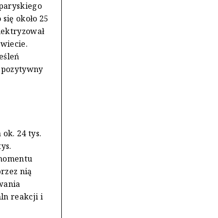
 paryskiego
 się około 25
elektryzował
świecie.
eśleń
y pozytywny
ok. 24 tys.
ys.
 momentu
rzez nią
rwania
ln reakcji i