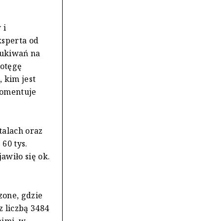
 i
ksperta od
zukiwań na
potęgę
 kim jest
komentuje
talach oraz
 60 tys.
awiło się ok.
zone, gdzie
z liczbą 3484
nimi, w