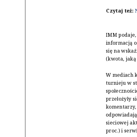
Czytaj też:
IMM podaje, 
informacją o
się na wskaź
(kwota, jaką
W mediach kl
turnieju w s
społecznośc
przełożyły si
komentarzy, 
odpowiadając
sieciowej ak
proc.) i serwi