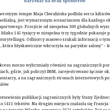
narzekać na brak sponsorów
awrotnym tempie Maja Chwalińska podbiła serca kibiców
medialną, jest wymarzonym scenariuszem dla każdego e
sportowego. Przejście od niespełna 300 globalnych wys
 blisko 145 tysięcy w niespełna trzy tygodnie pokazuje 
torytellingu. Odbiorcy masowo szukali informacji o tym,
 która błyskawicznie wkroczyła na paryskie salony" – 
ukcesu mocno wybrzmiały również na zagranicznych por
iach, gdzie, jak policzył IMM, zarejestrowano łącznie ok.
entarzy, a na zagranicznych stronach internetowych poj
ułów.
stawieniu publikacji zagranicznych były Stany Zjednoc
 5411 tekstów. Na drugim miejscu znalazła się Francja 
a na trzecim Włochy, generując 2671 artykułów. Tuż za 