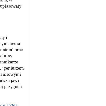
 uplasowały
ny i
znym media
ieniem" oraz
solutny
iennikarze
", "geniuszem
z tenisowymi
ińska jawi
jej przygoda
 do TVN i