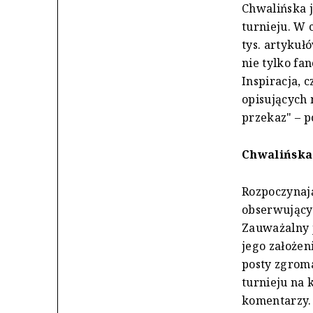
Chwalińska j
turnieju. W 
tys. artykuł
nie tylko fa
Inspiracja, 
opisujących 
przekaz" – 
Chwalińska 
Rozpoczynają
obserwującyc
Zauważalny j
jego założen
posty zgroma
turnieju na 
komentarzy.