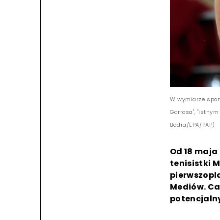
W wymiarze spor
Garrosa", "istnym
Badra/EPA/PAP)
Od 18 maja 
tenisistki 
pierwszopl
Mediów. Cał
potencjaln