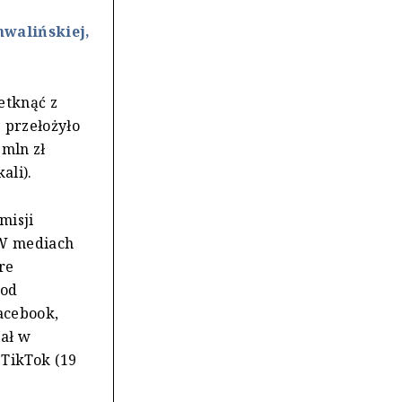
hwalińskiej,
etknąć z
 przełożyło
mln zł
ali).
misji
 W mediach
re
 od
acebook,
iał w
 TikTok (19