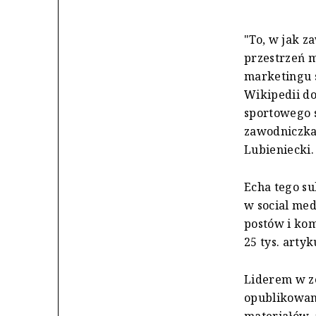
"To, w jak z
przestrzeń 
marketingu 
Wikipedii do
sportowego s
zawodniczka,
Lubieniecki.
Echa tego s
w social med
postów i kom
25 tys. artyk
Liderem w ze
opublikowano
materiałów, 