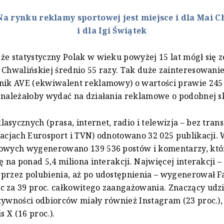
Na rynku reklamy sportowej jest miejsce i dla Mai C
i dla Igi Świątek
że statystyczny Polak w wieku powyżej 15 lat mógł się z
 Chwalińskiej średnio 55 razy. Tak duże zainteresowanie
nik AVE (ekwiwalent reklamowy) o wartości prawie 245 
 należałoby wydać na działania reklamowe o podobnej sk
asycznych (prasa, internet, radio i telewizja – bez trans
tacjach Eurosport i TVN) odnotowano 32 025 publikacji.
iowych wygenerowano 139 536 postów i komentarzy, któ
ę na ponad 5,4 miliona interakcji. Najwięcej interakcji –
przez polubienia, aż po udostępnienia – wygenerował F
 za 39 proc. całkowitego zaangażowania. Znaczący udz
tywności odbiorców miały również Instagram (23 proc.),
s X (16 proc.).