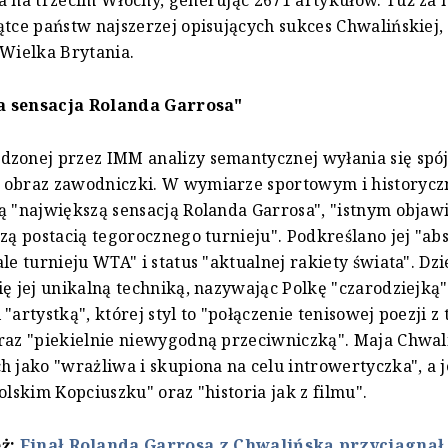
ątce państw najszerzej opisujących sukces Chwalińskiej,
 Wielka Brytania.
a sensacja Rolanda Garrosa"
zonej przez IMM analizy semantycznej wyłania się spój
 obraz zawodniczki. W wymiarze sportowym i historyc
ą "największą sensacją Rolanda Garrosa", "istnym objaw
szą postacią tegorocznego turnieju". Podkreślano jej "ab
ale turnieju WTA" i status "aktualnej rakiety świata". Dz
ię jej unikalną techniką, nazywając Polkę "czarodziejką
 "artystką", której styl to "połączenie tenisowej poezji 
raz "piekielnie niewygodną przeciwniczką". Maja Chwal
h jako "wrażliwa i skupiona na celu introwertyczka", a 
olskim Kopciuszku" oraz "historia jak z filmu".
eż:
Finał Rolanda Garrosa z Chwalińską przyciągnął