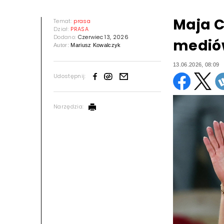
Maja 
Temat:
prasa
Dział:
PRASA
Dodano:
Czerwiec 13, 2026
mediów
Autor:
Mariusz Kowalczyk
13.06.2026, 08:09
Udostępnij:
Narzędzia: