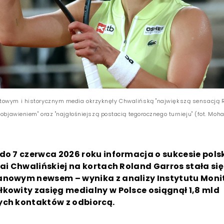
towym i historycznym media okrzyknęły Chwalińską "największą sensacją 
 objawieniem" oraz "najgłośniejszą postacią tegorocznego turnieju" (fot. M
do 7 czerwca 2026 roku informacja o sukcesie polsk
Mai Chwalińskiej na kortach Roland Garros stała się
anowym newsem – wynika z analizy Instytutu Mon
kowity zasięg medialny w Polsce osiągnął 1,8 mld
ych kontaktów z odbiorcą.