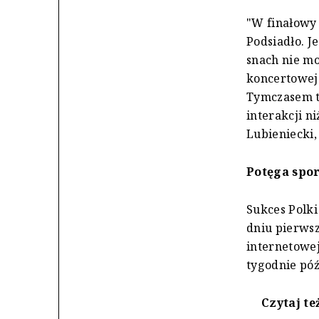
"W finałowy
Podsiadło. 
snach nie mo
koncertowej 
Tymczasem te
interakcji 
Lubieniecki
Potęga spor
Sukces Polki
dniu pierwsz
internetowej
tygodnie późn
Czytaj te