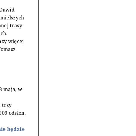
 Dawid
śmielszych
nej trasy
ch.
azy więcej
Tomasz
8 maja, w
 trzy
609 odsłon.
nie będzie