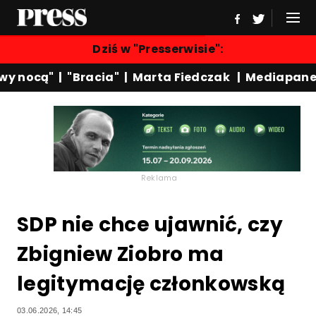
Dziś w "Presserwisie":
 nocą"
|
"Bracia"
|
Marta Fiedczak
|
Mediapanel
Reklama
SDP nie chce ujawnić, czy
Zbigniew Ziobro ma
legitymację członkowską
03.06.2026, 14:45