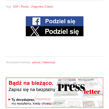
Tagi:
SDP
|
Prawo
|
Zbigniew Ziobro
Powiązane tematy:
prasa
|
telewizja