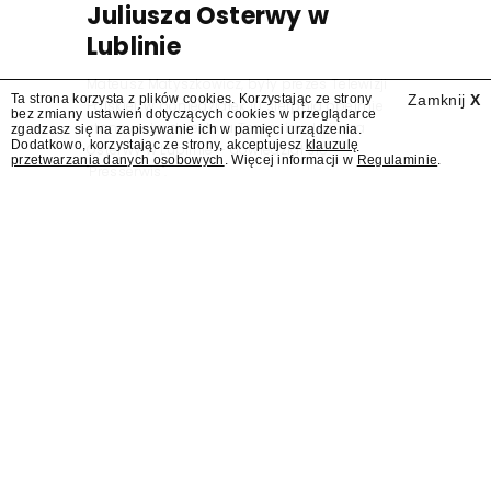
Juliusza Osterwy w
Lublinie
Mateusz Matyszkowicz, były prezes Telewizji
Ta strona korzysta z plików cookies. Korzystając ze strony
Zamknij
X
Polskiej, w poniedziałek 10 sierpnia obejmie
bez zmiany ustawień dotyczących cookies w przeglądarce
stanowisko dyrektora Teatru im. Juliusza
zgadzasz się na zapisywanie ich w pamięci urządzenia.
Dodatkowo, korzystając ze strony, akceptujesz
klauzulę
Osterwy w Lublinie – dowiedział się
przetwarzania danych osobowych
. Więcej informacji w
Regulaminie
.
"Presserwis".