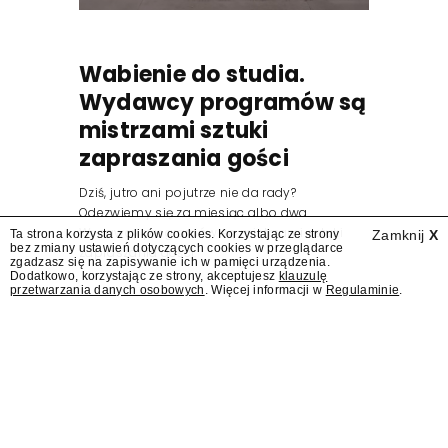
Wabienie do studia.
Wydawcy programów są
mistrzami sztuki
zapraszania gości
Dziś, jutro ani pojutrze nie da rady?
Odezwiemy się za miesiąc albo dwa.
Wydawcy programów są mistrzami sztuki
Ta strona korzysta z plików cookies. Korzystając ze strony
Zamknij
X
bez zmiany ustawień dotyczących cookies w przeglądarce
zapraszania gości.
zgadzasz się na zapisywanie ich w pamięci urządzenia.
Dodatkowo, korzystając ze strony, akceptujesz
klauzulę
przetwarzania danych osobowych
. Więcej informacji w
Regulaminie
.