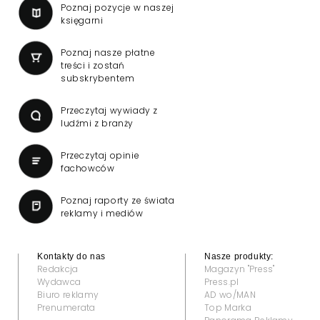
Poznaj pozycje w naszej
księgarni
Poznaj nasze płatne
treści i zostań
subskrybentem
Przeczytaj wywiady z
ludźmi z branży
Przeczytaj opinie
fachowców
Poznaj raporty ze świata
reklamy i mediów
Kontakty do nas
Nasze produkty:
Redakcja
Magazyn "Press"
Wydawca
Press.pl
Biuro reklamy
AD wo/MAN
Prenumerata
Top Marka